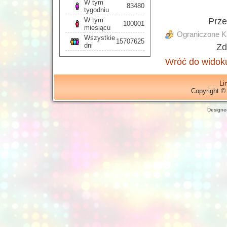
W tym
83480
tygodniu
Prz
W tym
100001
miesiącu
Ograniczone Ka
Wszystkie
15707625
dni
Zd
Wróć do widoku
Li
Copyright ©
Designe