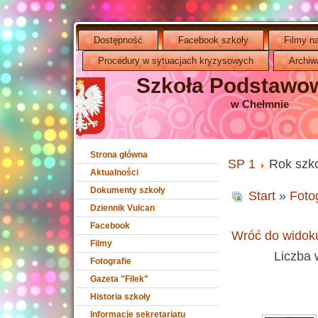
Dostępność
Facebook szkoły
Filmy n
Procedury w sytuacjach kryzysowych
Archiw
Szkoła Podstawow
w Chełmnie
Strona główna
SP 1
Rok szk
Aktualności
Dokumenty szkoły
Start
»
Foto
Dziennik Vulcan
Facebook
Wróć do widoku
Filmy
Liczba 
Fotografie
Gazeta "Filek"
Historia szkoły
Informacje sekretariatu