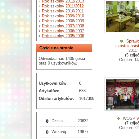
Rok szkolny 2012/2013
Rok szkolny 2011/2012
Rok szkolny 2010/2011
Rok szkolny 2009/2010
Rok szkolny 2008/2009
Rok szkolny 2007/2008
Rok szkolny 2006/2007
Rok szkolny 2005/2006
Sprawd
szóstoklasis
Goście na stronie
2011
(5 zdjęć
Odwiedza nas 1405 gości
Odsłon: 14
oraz 0 użytkowników.
Użytkowników:
6
Artykułów:
638
Odsłon artykułów:
1017309
WOŚP 9 
Dzisiaj
20632
(7 zdjęć
Odsłon: 22
Wczoraj
19677