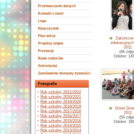
Przetwarzanie danych
Kontakt z nami
Logo
Nauczyciele
Plan lekcji
Zakończen
edukacyjnych
Projekty unijne
2011
Przetargi
(46 zdję
Odsłon: 14
Rada rodziców
Sekretariat
Zamówienie dostawy żywności
Fotografie
Rok szkolny 2021/2022
Rok szkolny 2020/2021
Rok szkolny 2019/2020
Rok szkolny 2018/2019
Dzień Dzie
Rok szkolny 2017/2018
2011
Rok szkolny 2016/2017
(56 zdję
Rok szkolny 2015/2016
Odsłon: 18
Rok szkolny 2014/2015
Rok szkolny 2013/2014