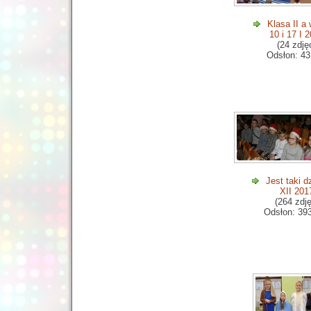
Klasa II a
10 i 17 I 
(24 zdję
Odsłon: 43
Jest taki d
XII 201
(264 zdj
Odsłon: 39