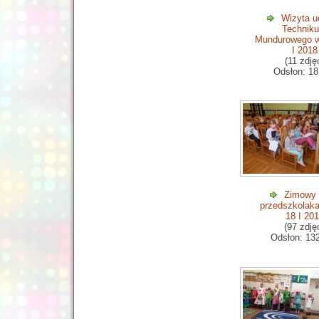
Wizyta u
Technik
Mundurowego w
I 2018
(11 zdję
Odsłon: 18
Zimowy t
przedszkolaka
18 I 20
(97 zdję
Odsłon: 13