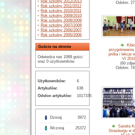
Rok szkolny 2012/2013
Odsłon: 27
Rok szkolny 2011/2012
Rok szkolny 2010/2011
Rok szkolny 2009/2010
Rok szkolny 2008/2009
Rok szkolny 2007/2008
Rok szkolny 2006/2007
Rok szkolny 2005/2006
Kibi
Goście na stronie
przygotowania 
próba i lekcje 
Odwiedza nas 1089 gości
VI 201
oraz 0 użytkowników.
(60 zdję
Odsłon: 74
Użytkowników:
6
Artykułów:
638
Odsłon artykułów:
1017335
Dzisiaj
3972
Sandra K
Wczoraj
25372
Strasburgu w d