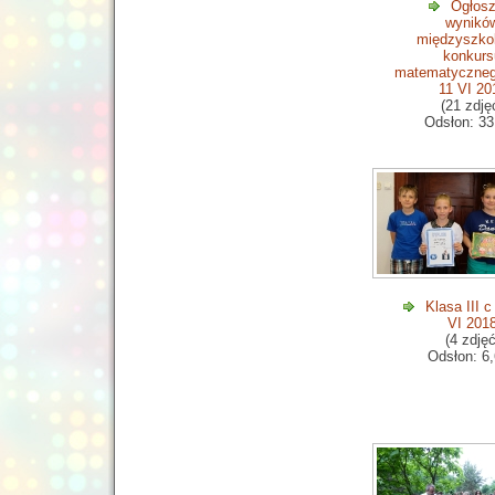
Ogłosz
wynikó
międzyszko
konkurs
matematyczneg
11 VI 20
(21 zdję
Odsłon: 33
Klasa III c
VI 201
(4 zdjęć
Odsłon: 6