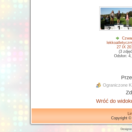
Czwar
lekkoatletyczn
27 IX 20
(3 zdjęć
Odsłon: 4
Prz
Ograniczone Ka
Zd
Wróć do widoku
Li
Copyright ©
Designe