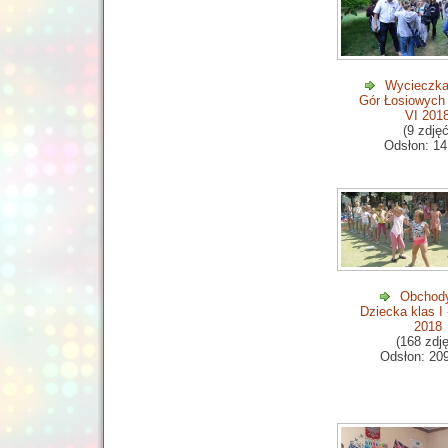
Wycieczka
Gór Łosiowych 
VI 201
(9 zdjęć
Odsłon: 14
Obchody
Dziecka klas I -
2018
(168 zdj
Odsłon: 20