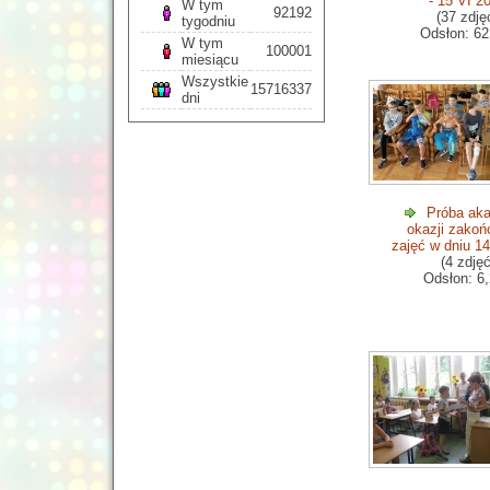
- 15 VI 2
W tym
92192
(37 zdję
tygodniu
Odsłon: 62
W tym
100001
miesiącu
Wszystkie
15716337
dni
Próba aka
okazji zakoń
zajęć w dniu 1
(4 zdjęć
Odsłon: 6