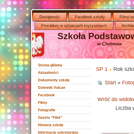
Dostępność
Facebook szkoły
Filmy n
Procedury w sytuacjach kryzysowych
Archiw
Szkoła Podstawow
w Chełmnie
Strona główna
SP 1
Rok szk
Aktualności
Dokumenty szkoły
Start
»
Foto
Dziennik Vulcan
Facebook
Wróć do widoku
Filmy
Liczba 
Fotografie
Gazeta "Filek"
Historia szkoły
Informacje sekretariatu