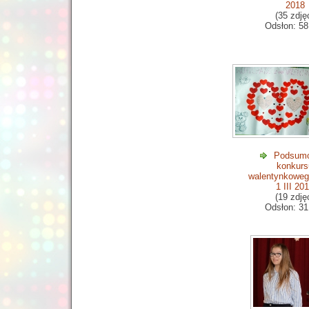
2018
(35 zdję
Odsłon: 58
Podsum
konkurs
walentynkoweg
1 III 20
(19 zdję
Odsłon: 31