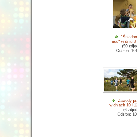
"Śniadan
moc" w dniu 8
(50 zdję
Odsłon: 10
Zawody pr
w dniach 10 i 
(6 zdjęć
Odsłon: 10