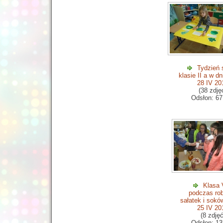
Tydzień 
klasie II a w dn
28 IV 20
(38 zdję
Odsłon: 67
Klasa 
podczas rob
sałatek i sokó
25 IV 20
(8 zdjęć
Odsłon: 13