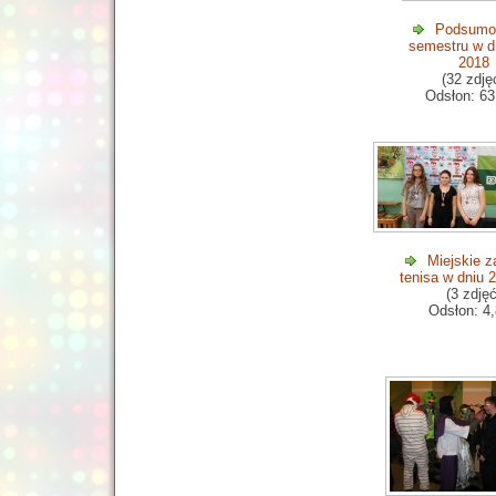
Podsumow
semestru w dn
2018
(32 zdję
Odsłon: 63
Miejskie 
tenisa w dniu 
(3 zdjęć
Odsłon: 4