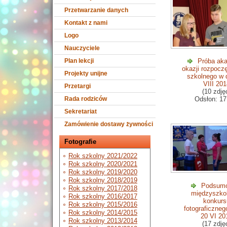
Przetwarzanie danych
Kontakt z nami
Logo
Nauczyciele
Plan lekcji
Próba aka
okazji rozpocz
Projekty unijne
szkolnego w 
VIII 20
Przetargi
(10 zdję
Rada rodziców
Odsłon: 17
Sekretariat
Zamówienie dostawy żywności
Fotografie
Rok szkolny 2021/2022
Rok szkolny 2020/2021
Rok szkolny 2019/2020
Rok szkolny 2018/2019
Podsum
Rok szkolny 2017/2018
międzyszko
Rok szkolny 2016/2017
konkurs
Rok szkolny 2015/2016
fotograficzneg
Rok szkolny 2014/2015
20 VI 20
Rok szkolny 2013/2014
(17 zdję