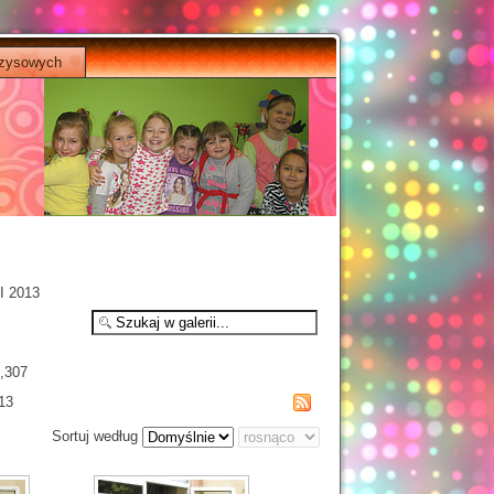
yzysowych
I 2013
0,307
13
Sortuj według