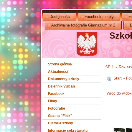
Dostępność
Facebook szkoły
F
Archiwalne fotografie Gimnazjum nr 2
D
Szko
Strona główna
SP 1
Rok sz
Aktualności
Start
»
Fot
Dokumenty szkoły
Dziennik Vulcan
Wróć do widoku
Facebook
Filmy
Fotografie
Gazeta "Filek"
Historia szkoły
Informacje sekretariatu