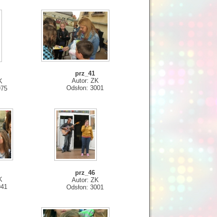
prz_41
Autor: ZK
K
Odsłon: 3001
975
prz_46
K
Autor: ZK
941
Odsłon: 3001