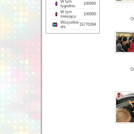
W tym
100000
tygodniu
W tym
100000
miesiącu
O
Wszystkie
15770394
dni
O