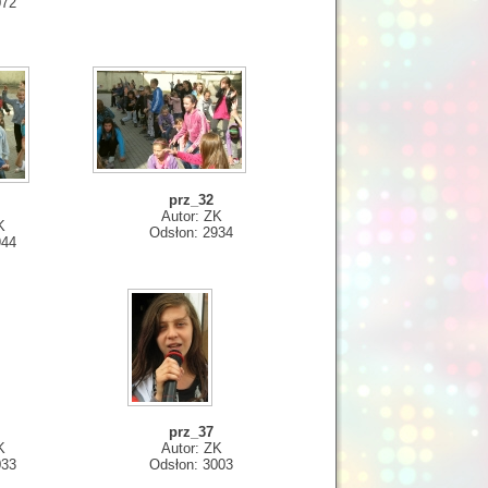
072
prz_32
Autor: ZK
K
Odsłon: 2934
944
prz_37
K
Autor: ZK
033
Odsłon: 3003