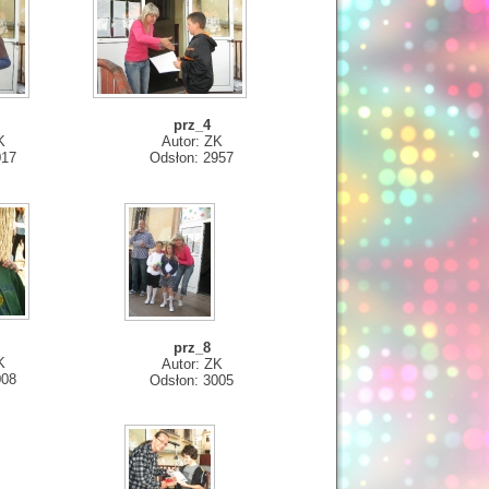
prz_4
K
Autor: ZK
017
Odsłon: 2957
prz_8
K
Autor: ZK
008
Odsłon: 3005