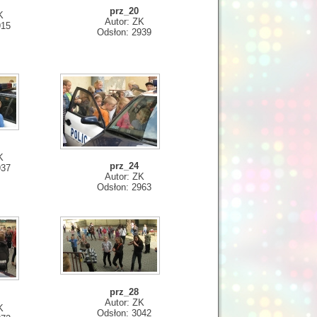
prz_20
K
Autor: ZK
915
Odsłon: 2939
K
prz_24
937
Autor: ZK
Odsłon: 2963
prz_28
Autor: ZK
K
Odsłon: 3042