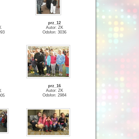
prz_12
K
Autor: ZK
993
Odsłon: 3036
prz_16
Autor: ZK
K
Odsłon: 2984
005