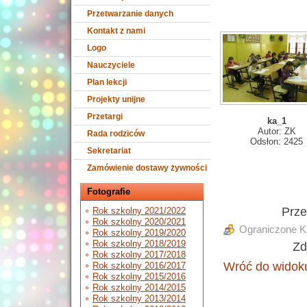
Przetwarzanie danych
Kontakt z nami
Logo
Nauczyciele
Plan lekcji
Projekty unijne
Przetargi
ka_1
Autor: ZK
Rada rodziców
Odsłon: 2425
Sekretariat
Zamówienie dostawy żywności
Fotografie
Prz
Rok szkolny 2021/2022
Rok szkolny 2020/2021
Ograniczone Ka
Rok szkolny 2019/2020
Rok szkolny 2018/2019
Zd
Rok szkolny 2017/2018
Wróć do widoku
Rok szkolny 2016/2017
Rok szkolny 2015/2016
Rok szkolny 2014/2015
Rok szkolny 2013/2014