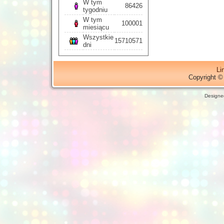
W tym
86426
tygodniu
W tym
100001
miesiącu
Wszystkie
15710571
dni
Li
Copyright ©
Designe