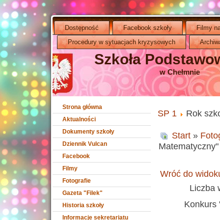
Dostępność
Facebook szkoły
Filmy n
Procedury w sytuacjach kryzysowych
Archiw
Szkoła Podstawow
w Chełmnie
Strona główna
SP 1
Rok szk
Aktualności
Dokumenty szkoły
Start
»
Foto
Dziennik Vulcan
Matematyczny" 
Facebook
Filmy
Wróć do widoku
Fotografie
Liczba 
Gazeta "Filek"
Konkurs 
Historia szkoły
Informacje sekretariatu