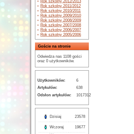
Rok szkolny 2012/2013
Rok szkolny 2011/2012
Rok szkolny 2010/2011
Rok szkolny 2009/2010
Rok szkolny 2008/2009
Rok szkolny 2007/2008
Rok szkolny 2006/2007
Rok szkolny 2005/2006
Goście na stronie
Odwiedza nas 1108 gości
oraz 0 użytkowników.
Użytkowników:
6
Artykułów:
638
Odsłon artykułów:
1017312
Dzisiaj
23578
Wczoraj
19677