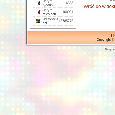
W tym
6358
tygodniu
Wróć do widoku
W tym
100001
miesiącu
Wszystkie
15785775
dni
Li
Copyright ©
Designe