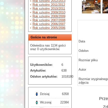
Rok szkolny 2012/2013
Rok szkolny 2011/2012
Rok szkolny 2010/2011
Rok szkolny 2009/2010
Rok szkolny 2008/2009
Rok szkolny 2007/2008
Rok szkolny 2006/2007
Rok szkolny 2005/2006
Goście na stronie
Data
Odwiedza nas 1134 gości
oraz 0 użytkowników.
Odsłon
Rozmiar pliku
Użytkowników:
6
Autor
Artykułów:
638
Odsłon artykułów:
1018180
Rozmiar oryginalneg
zdjęcia
Dzisiaj
6358
Prz
Wczoraj
22384
Zd