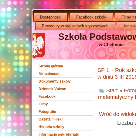
Dostępność
Facebook szkoły
Filmy n
Procedury w sytuacjach kryzysowych
Archiw
Szkoła Podstawow
w Chełmnie
Strona główna
SP 1
Rok szk
Aktualności
w dniu 3 III 201
Dokumenty szkoły
Dziennik Vulcan
Start
»
Foto
matematyczny 
Facebook
Filmy
Fotografie
Wróć do widoku
Gazeta "Filek"
Liczba 
Historia szkoły
Informacje sekretariatu