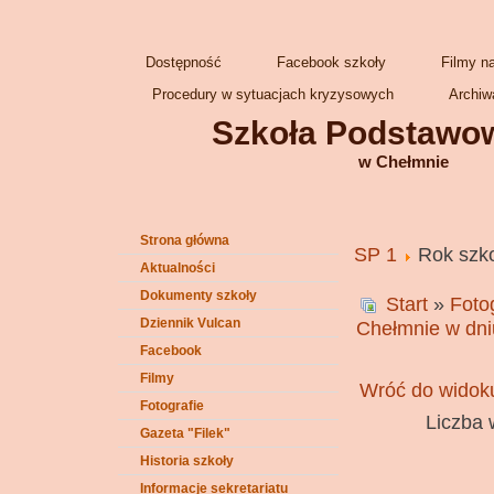
Dostępność
Facebook szkoły
Filmy n
Procedury w sytuacjach kryzysowych
Archiw
Szkoła Podstawow
w Chełmnie
Strona główna
SP 1
Rok szk
Aktualności
Dokumenty szkoły
Start
»
Foto
Dziennik Vulcan
Chełmnie w dni
Facebook
Filmy
Wróć do widoku
Fotografie
Liczba 
Gazeta "Filek"
Historia szkoły
Informacje sekretariatu