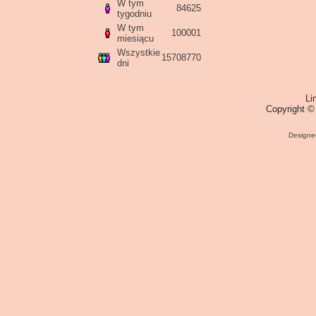
W tym
84625
tygodniu
W tym
100001
miesiącu
Wszystkie
15708770
dni
Li
Copyright ©
Designe